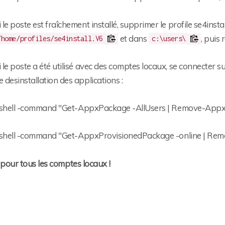
i le poste est fraîchement installé, supprimer le profile se4insta
et dans
, puis
/home/profiles/se4install.V6
c:\users\
i le poste a été utilisé avec des comptes locaux, se connecter s
e desinstallation des applications :
hell -command "Get-AppxPackage -AllUsers | Remove-App
hell -command "Get-AppxProvisionedPackage -online | Rem
 pour tous les comptes locaux !