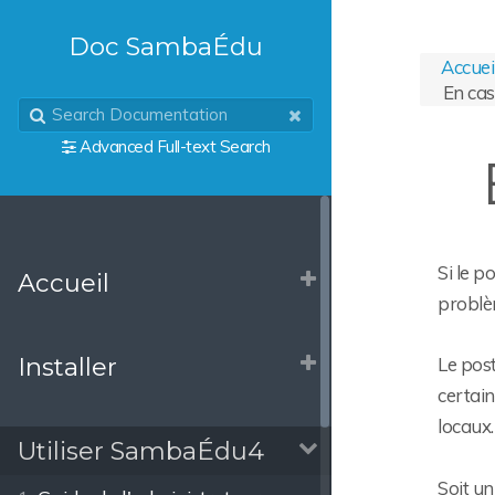
Doc SambaÉdu
Accuei
En ca
Advanced Full-text Search
Si le p
Accueil
problèm
Installer
Le post
certain
locaux.
Utiliser SambaÉdu4
Soit un