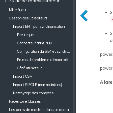
1.
Guide de l'administrateur
Mise à jour
S
Gestion des utilisateurs
Import ENT par synchronisation
S
Pré-requis
d
Connecteur dans l'ENT
Configuration du SE4 et synchronisation initiale
powers
En cas de problème d'importation ENT
powers
Côté utilisateur
Import CSV
À faire
Import SIECLE (non maintenu)
Nettoyage des comptes
Répertoire Classes
Les parcs de machine dans un domaine SE4 Active Directory