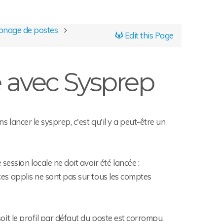
onage de postes
Edit this Page
 avec Sysprep
s lancer le sysprep, c'est qu'il y a peut-être un
ession locale ne doit avoir été lancée :
 ces applis ne sont pas sur tous les comptes
 soit le profil par défaut du poste est corrompu.