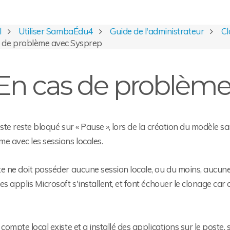
l
Utiliser SambaÉdu4
Guide de l'administrateur
Cl
s de problème avec Sysprep
En cas de problème
oste reste bloqué sur « Pause », lors de la création du modèle san
e avec les sessions locales.
e ne doit posséder aucune session locale, ou du moins, aucune s
es applis Microsoft s'installent, et font échouer le clonage car
 compte local existe et a installé des applications sur le poste,