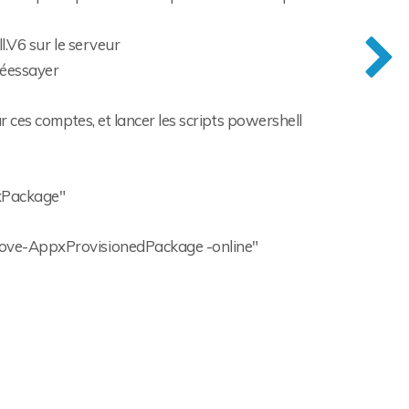
ll.V6 sur le serveur
 réessayer
ur ces comptes, et lancer les scripts powershell
xPackage"
ove-AppxProvisionedPackage -online"