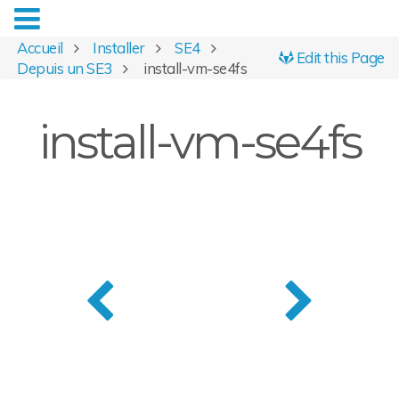
Accueil
Installer
SE4
Edit this Page
Depuis un SE3
install-vm-se4fs
install-vm-se4fs