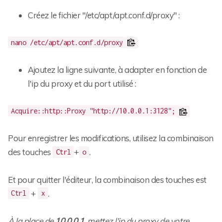
Créez le fichier "/etc/apt/apt.conf.d/proxy" :
nano /etc/apt/apt.conf.d/proxy
Ajoutez la ligne suivante, à adapter en fonction de
l'ip du proxy et du port utilisé :
Acquire::http::Proxy "http://10.0.0.1:3128";
Pour enregistrer les modifications, utilisez la combinaison
des touches
+
.
Ctrl
o
Et pour quitter l'éditeur, la combinaison des touches est
+
.
Ctrl
x
À la place de
10.0.0.1
, mettez l'ip du proxy de votre